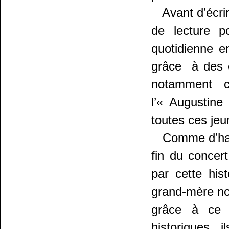
Avant d’écrire 
de lecture po
quotidienne e
grâce à des o
notamment c
l’« Augustine 
toutes ces jeu
Comme d’habit
fin du concer
par cette his
grand-mère nou
grâce à ce c
historiques, 