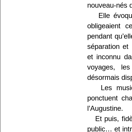
nouveau-nés de
Elle évoque 
obligeaient 
pendant qu’ell
séparation et
et inconnu dan
voyages, le
désormais dis
Les musiques
ponctuent cha
l’Augustine.
Et puis, fidèl
public… et int