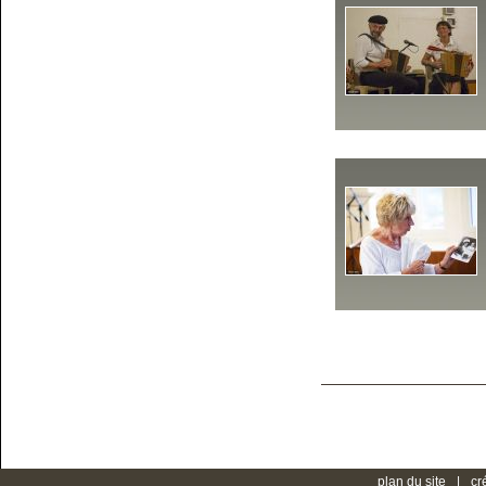
plan du site
cr