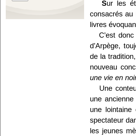
S
ur les é
consacrés au 
livres évoquant
C’est donc po
d’Arpège, tou
de la tradition
nouveau conc
une vie en noi
Une conteuse 
une ancienne 
une lointaine
spectateur da
les jeunes mèr