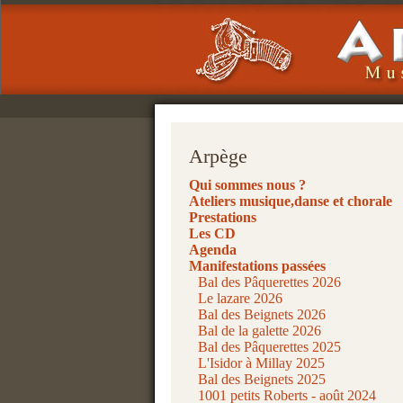
Arpège
Qui sommes nous ?
Ateliers musique,danse et chorale
Prestations
Les CD
Agenda
Manifestations passées
Bal des Pâquerettes 2026
Le lazare 2026
Bal des Beignets 2026
Bal de la galette 2026
Bal des Pâquerettes 2025
L'Isidor à Millay 2025
Bal des Beignets 2025
1001 petits Roberts - août 2024