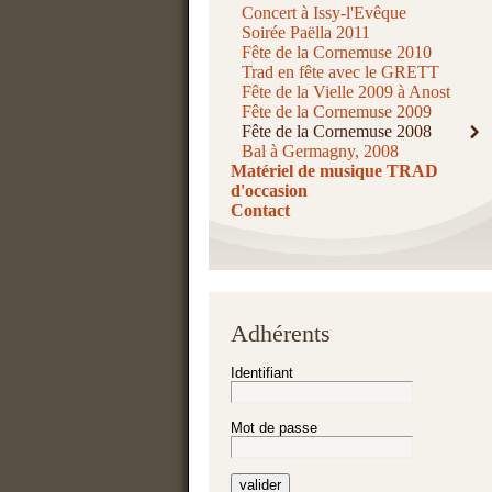
Concert à Issy-l'Evêque
Soirée Paëlla 2011
Fête de la Cornemuse 2010
Trad en fête avec le GRETT
Fête de la Vielle 2009 à Anost
Fête de la Cornemuse 2009
Fête de la Cornemuse 2008
Bal à Germagny, 2008
Matériel de musique TRAD
d'occasion
Contact
Adhérents
Identifiant
Mot de passe