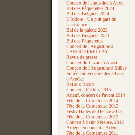
Concert de l'augustine à Auxy
Bal des Pâquerettes 2024
Bal des Beignets 2024
L'Isidore - Un p'tit gars de
l'assistance
Bal de la galette 2023
Bal des Beignets 2023
Bal des Pâquerettes
Concert de l'Augustine à
LAROCHEMILLAY
Revue de presse
Concert du Lazare à Anost
Concert de l'Augustine à Millay
Soirée anniversaire des 30 ans
d'Arpège
Bal aux Bizots
Concert à Fâchin, 2015
Arleuf, concert de l'avent 2014
Fête de la Cornemuse 2014
Fête de la Cornemuse 2013
Festiv'Halles de Decize 2013
Fête de la Cornemuse 2012
Concert à Saint-Péreuse, 2012
Arpège en concert à Arleuf
Fête de la Cornemuse 2011