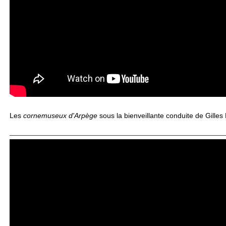
Les
cornemuseux d'Arpège
sous la bienveillante conduite de Gilles