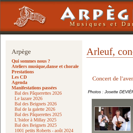
Arleuf, con
Arpège
Qui sommes nous ?
Ateliers musique,danse et chorale
Prestations
Les CD
Concert de l'ave
Agenda
Manifestations passées
Photos : Josette DEV
Bal des Pâquerettes 2026
Le lazare 2026
Bal des Beignets 2026
Bal de la galette 2026
Bal des Pâquerettes 2025
L'Isidor à Millay 2025
Bal des Beignets 2025
1001 petits Roberts - août 2024