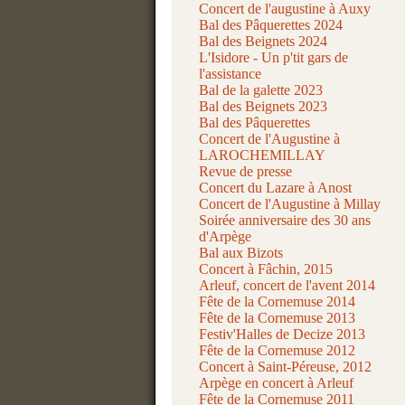
Concert de l'augustine à Auxy
Bal des Pâquerettes 2024
Bal des Beignets 2024
L'Isidore - Un p'tit gars de
l'assistance
Bal de la galette 2023
Bal des Beignets 2023
Bal des Pâquerettes
Concert de l'Augustine à
LAROCHEMILLAY
Revue de presse
Concert du Lazare à Anost
Concert de l'Augustine à Millay
Soirée anniversaire des 30 ans
d'Arpège
Bal aux Bizots
Concert à Fâchin, 2015
Arleuf, concert de l'avent 2014
Fête de la Cornemuse 2014
Fête de la Cornemuse 2013
Festiv'Halles de Decize 2013
Fête de la Cornemuse 2012
Concert à Saint-Péreuse, 2012
Arpège en concert à Arleuf
Fête de la Cornemuse 2011