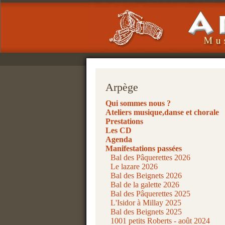
Arpège
Qui sommes nous ?
Ateliers musique,danse et chorale
Prestations
Les CD
Agenda
Manifestations passées
Bal des Pâquerettes 2026
Le lazare 2026
Bal des Beignets 2026
Bal de la galette 2026
Bal des Pâquerettes 2025
L'Isidor à Millay 2025
Bal des Beignets 2025
1001 petits Roberts - août 2024