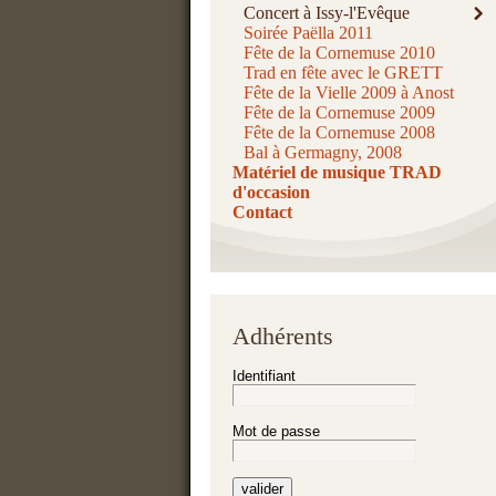
Concert à Issy-l'Evêque
Soirée Paëlla 2011
Fête de la Cornemuse 2010
Trad en fête avec le GRETT
Fête de la Vielle 2009 à Anost
Fête de la Cornemuse 2009
Fête de la Cornemuse 2008
Bal à Germagny, 2008
Matériel de musique TRAD
d'occasion
Contact
Adhérents
Identifiant
Mot de passe