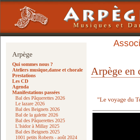
Associ
Arpège
Qui sommes nous ?
Arpège en c
Ateliers musique,danse et chorale
Prestations
Les CD
Agenda
Manifestations passées
Bal des Pâquerettes 2026
"Le voyage du T
Le lazare 2026
Bal des Beignets 2026
Bal de la galette 2026
Bal des Pâquerettes 2025
L'Isidor à Millay 2025
Bal des Beignets 2025
1001 petits Roberts - août 2024