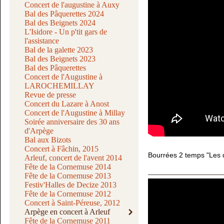
Concert de l'augustine à Auxy
Bal des Pâquerettes 2024
Bal des Beignets 2024
L'Isidore - Un p'tit gars de
l'assistance
Bal de la galette 2023
Bal des Beignets 2023
Bal des Pâquerettes
Concert de l'Augustine à
LAROCHEMILLAY
Revue de presse
Concert du Lazare à Anost
Concert de l'Augustine à Millay
Soirée anniversaire des 30 ans
d'Arpège
Bal aux Bizots
Concert à Fâchin, 2015
Bourrées 2 temps "Les 
Arleuf, concert de l'avent 2014
Fête de la Cornemuse 2014
Fête de la Cornemuse 2013
Festiv'Halles de Decize 2013
Fête de la Cornemuse 2012
Concert à Saint-Péreuse, 2012
Arpège en concert à Arleuf
Fête de la Cornemuse 2011