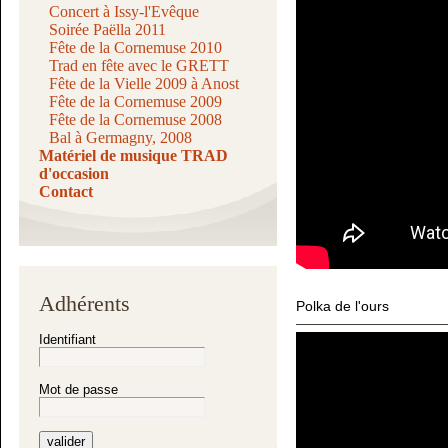
Concert à Issy-l'Evêque
Soirée Paëlla 2011
Fête de la Cornemuse 2010
Trad en fête avec le GRETT
Fête de la Vielle 2009 à Anost
Fête de la Cornemuse 2009
Fête de la Cornemuse 2008
Bal à Germagny, 2008
Matériel de musique TRAD
d'occasion
Contact
Adhérents
Polka de l'ours
Identifiant
Mot de passe