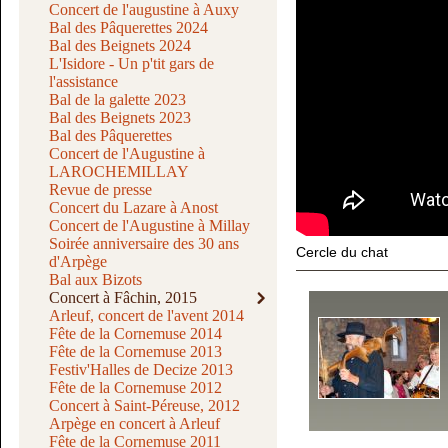
Concert de l'augustine à Auxy
Bal des Pâquerettes 2024
Bal des Beignets 2024
L'Isidore - Un p'tit gars de
l'assistance
Bal de la galette 2023
Bal des Beignets 2023
Bal des Pâquerettes
Concert de l'Augustine à
LAROCHEMILLAY
Revue de presse
Concert du Lazare à Anost
Concert de l'Augustine à Millay
Soirée anniversaire des 30 ans
Cercle du chat
d'Arpège
Bal aux Bizots
Concert à Fâchin, 2015
Arleuf, concert de l'avent 2014
Fête de la Cornemuse 2014
Fête de la Cornemuse 2013
Festiv'Halles de Decize 2013
Fête de la Cornemuse 2012
Concert à Saint-Péreuse, 2012
Arpège en concert à Arleuf
Fête de la Cornemuse 2011