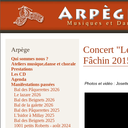
Concert "L
Arpège
Fâchin 201
Qui sommes nous ?
Ateliers musique,danse et chorale
Prestations
Les CD
Agenda
Photos et vidéo : Jos
Manifestations passées
Bal des Pâquerettes 2026
Le lazare 2026
Bal des Beignets 2026
Bal de la galette 2026
Bal des Pâquerettes 2025
L'Isidor à Millay 2025
Bal des Beignets 2025
1001 petits Roberts - août 2024