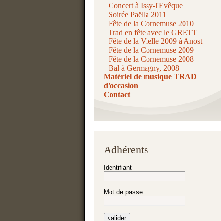
Concert à Issy-l'Evêque
Soirée Paëlla 2011
Fête de la Cornemuse 2010
Trad en fête avec le GRETT
Fête de la Vielle 2009 à Anost
Fête de la Cornemuse 2009
Fête de la Cornemuse 2008
Bal à Germagny, 2008
Matériel de musique TRAD
d'occasion
Contact
Adhérents
Identifiant
Mot de passe