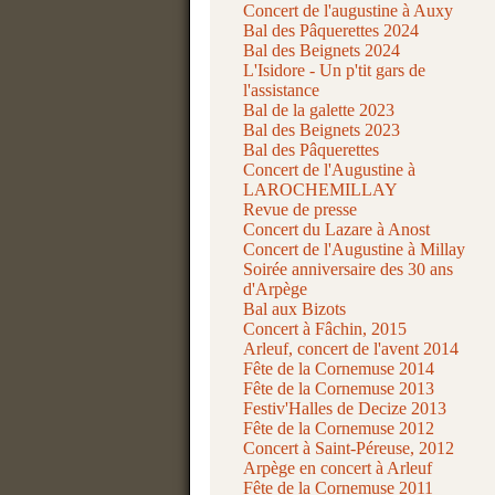
Concert de l'augustine à Auxy
Bal des Pâquerettes 2024
Bal des Beignets 2024
L'Isidore - Un p'tit gars de
l'assistance
Bal de la galette 2023
Bal des Beignets 2023
Bal des Pâquerettes
Concert de l'Augustine à
LAROCHEMILLAY
Revue de presse
Concert du Lazare à Anost
Concert de l'Augustine à Millay
Soirée anniversaire des 30 ans
d'Arpège
Bal aux Bizots
Concert à Fâchin, 2015
Arleuf, concert de l'avent 2014
Fête de la Cornemuse 2014
Fête de la Cornemuse 2013
Festiv'Halles de Decize 2013
Fête de la Cornemuse 2012
Concert à Saint-Péreuse, 2012
Arpège en concert à Arleuf
Fête de la Cornemuse 2011