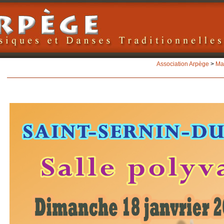
Association Arpège
>
Ma