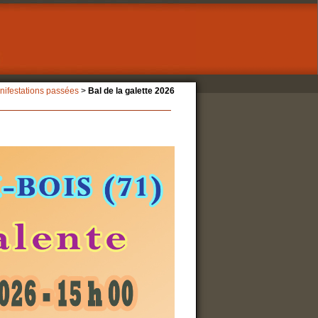
nifestations passées
>
Bal de la galette 2026