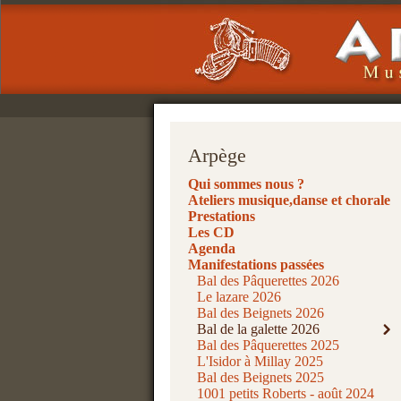
Arpège
Qui sommes nous ?
Ateliers musique,danse et chorale
Prestations
Les CD
Agenda
Manifestations passées
Bal des Pâquerettes 2026
Le lazare 2026
Bal des Beignets 2026
Bal de la galette 2026
Bal des Pâquerettes 2025
L'Isidor à Millay 2025
Bal des Beignets 2025
1001 petits Roberts - août 2024